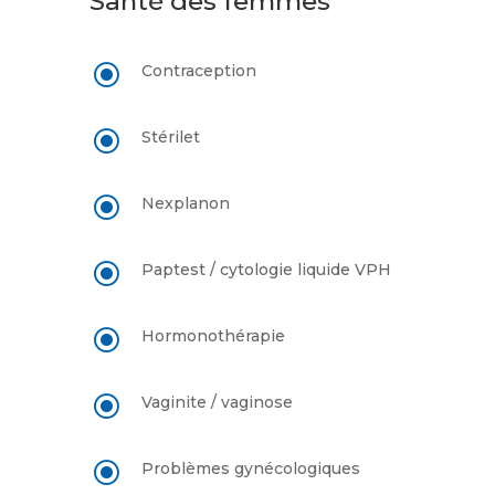
Santé des femmes
\
Contraception
\
Stérilet
\
Nexplanon
\
Paptest / cytologie liquide VPH
\
Hormonothérapie
\
Vaginite / vaginose
\
Problèmes gynécologiques