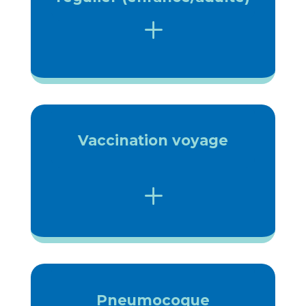
L
Vaccination voyage
L
Pneumocoque